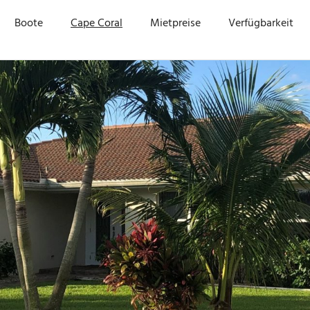
TE
Boote
Cape Coral
Mietpreise
Verfügbarkeit
TIC