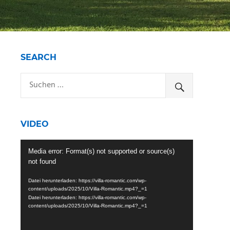
SEARCH
VIDEO
Video-
Media error: Format(s) not supported or source(s)
Player
not found
Datei herunterladen: https://villa-romantic.com/wp-
content/uploads/2025/10/Villa-Romantic.mp4?_=1
Datei herunterladen: https://villa-romantic.com/wp-
content/uploads/2025/10/Villa-Romantic.mp4?_=1