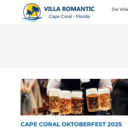
SUNSTA
Die Vill
VILLA
…
Zum
where
ROMAN
Inhalt
dreams
springen
come
true
…
CAPE CORAL OKTOBERFEST 2025