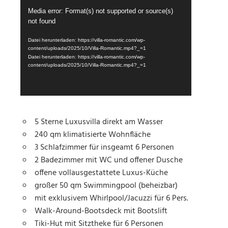
Video-
Media error: Format(s) not supported or source(s)
Player
not found
Datei herunterladen: https://villa-romantic.com/wp-
content/uploads/2025/10/Villa-Romantic.mp4?_=1
Datei herunterladen: https://villa-romantic.com/wp-
content/uploads/2025/10/Villa-Romantic.mp4?_=1
5 Sterne Luxusvilla direkt am Wasser
240 qm klimatisierte Wohnfläche
3 Schlafzimmer für insgeamt 6 Personen
2 Badezimmer mit WC und offener Dusche
offene vollausgestattete Luxus-Küche
großer 50 qm Swimmingpool (beheizbar)
mit exklusivem Whirlpool/Jacuzzi für 6 Pers.
Walk-Around-Bootsdeck mit Bootslift
Tiki-Hut
mit Sitztheke für 6 Personen